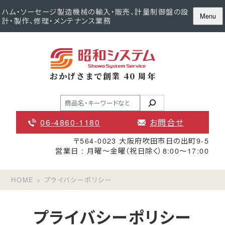
Skip
ハム・ソーセージ製造機械の輸入・販売、計量制御盤の設
Menu
計・製作、修理・メンテナンス業務
to
content
おかげさまで創業 40 周年
検
索
06-4860-1180
お問合せ
〒564-0023 大阪府吹田市日の出町9-5
営業日 : 月曜〜金曜（祝日除く）8:00〜17:00
HOME
>
プライバシーポリシー
プライバシーポリシー